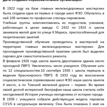
В 1922 году на базе главных железнодорожных мастерских
была создана одна из первых в городе школ ФЗО. Обучалось в
ней 108 человек по профессии слесарь-паровозник.
Учебные группы комплектовались из подростков, учеников,
работающих в цехах завода. С 1922 по 1924 гг. школа
занимала жилой дом по улице К.Маркса, приспособленный для
теоретических занятий.
Производственной обучение проводилось в мастерской на
территории главных железнодорожных мастерских. Для
прохождения производственной практики школе был выделен
паровоз для самостоятельного ремонта.
В феврале 1926 года школа заняла двухэтажное здание около
проходной ПВРЗ. Увеличилось число учащихся. Обучение шло
по 12 специальностям.10 сентября 1930 г. школа перешла в
ведение Красноярского ПВРЗ. В 1933 году во всесоюзном
социалистическом соревновании школ ФЗО наша школа заняла
4 место, а по Томской железной дороге – первое. Во время
своей долгой интересной биографии наша школа считала себя
неотделимой История училища неотделима от истории города.
В 1936 г. учащиеся собрали действующую модель паровоза
СУ1/5 в натуральную величину. Она была показана 1 мая на