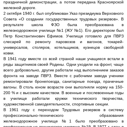
праздничной демонстрации, а потом передана Красноярской
железной дороге.
2 октября 1940 г. был опубликован Указ президиума Верховного
Совета «О создании государственных трудовых резервов». В
результате школа ФЗО была преобразована в
железнодорожное училище №1 (ЖУ №1). Его директором был
Петр Константинович Ефимов. Училище готовило для ПВРЗ
слесарей по ремонту паровозов и вагонов, токарей-
универсалов, столяров, котельщиков, кузнецов свободной
ковки.
В 1941 году вместе со всей страной наши учащиеся встали в
ряды защитников своей Родины. Одни уходили на фронт, чаще
всего добровольно, другие работали над выполнением заказов
фронта на заводе ПВРЗ. Вместе с рабочими завода ученики
ремонтировали бронепоезда, санитарные поезда, прачечные
вагоны. В столь юном возрасте они выполняли норму на 150-
200 % и с высоким качеством. В военные и послевоенные годы
в училище работали кружки технического творчества,
художественной самодеятельности, спортивные секции.
В 1961 году с переходом Трудовых резервов в систему
профессионально-технического образования
железнодорожное училище №1 было преобразовано в
профессионально-техническое училище №19. В 1977 г. сдан в