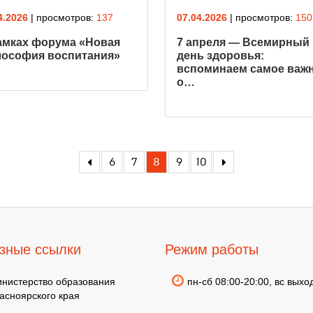
4.2026
| просмотров:
137
07.04.2026
| просмотров:
150
амках форума «Новая
7 апреля — Всемирный
ософия воспитания»
день здоровья:
вспоминаем самое важ
о…
6
7
8
9
10
зные ссылки
Режим работы
нистерство образования
пн-сб 08:00-20:00, вс выхо
асноярского края