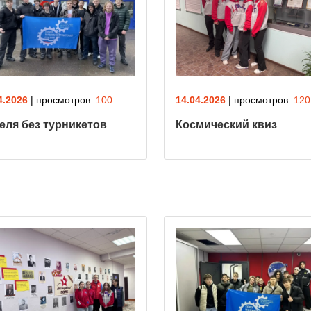
4.2026
| просмотров:
100
14.04.2026
| просмотров:
120
еля без турникетов
Космический квиз