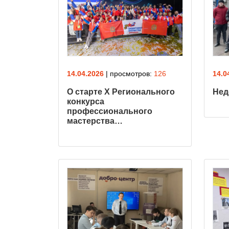
14.04.2026
| просмотров:
126
14.0
О старте X Регионального
Нед
конкурса
профессионального
мастерства…