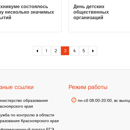
ехникуме состоялось
День детских
зу несколько значимых
общественных
ытий
организаций
1
2
3
4
5
зные ссылки
Режим работы
нистерство образования
пн-сб 08:00-20:00, вс выхо
асноярского края
ужба по контролю в области
разования Красноярского края
формационный портал ЕГЭ