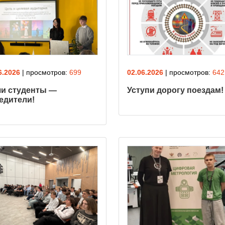
6.2026
| просмотров:
699
02.06.2026
| просмотров:
642
и студенты —
Уступи дорогу поездам!
едители!