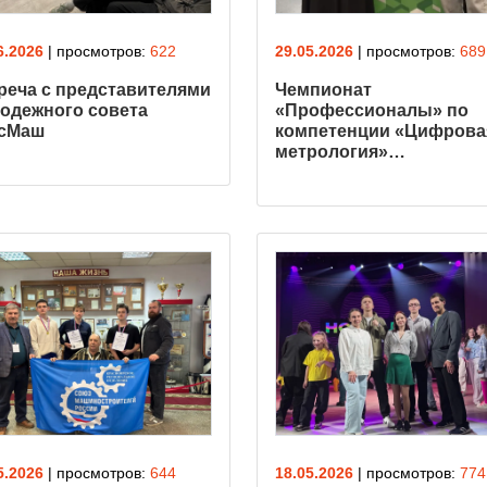
6.2026
| просмотров:
622
29.05.2026
| просмотров:
689
реча с представителями
Чемпионат
одежного совета
«Профессионалы» по
сМаш
компетенции «Цифрова
метрология»…
5.2026
| просмотров:
644
18.05.2026
| просмотров:
774