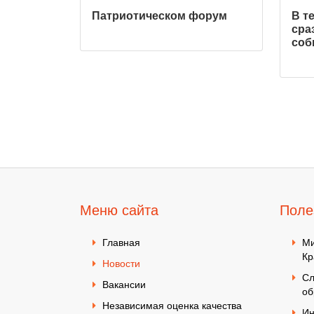
Патриотическом форум
В т
сра
соб
Меню сайта
Поле
Главная
Ми
Кр
Новости
Сл
Вакансии
об
Независимая оценка качества
Ин