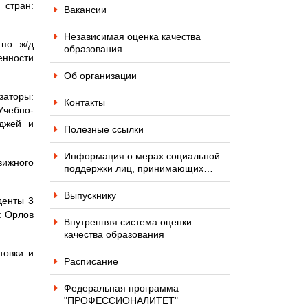
 стран:
Вакансии
Независимая оценка качества
 по ж/д
образования
енности
Об организации
заторы:
Контакты
Учебно-
еджей и
Полезные ссылки
Информация о мерах социальной
вижного
поддержки лиц, принимающих…
Выпускнику
денты 3
: Орлов
Внутренняя система оценки
качества образования
товки и
Расписание
Федеральная программа
"ПРОФЕССИОНАЛИТЕТ"