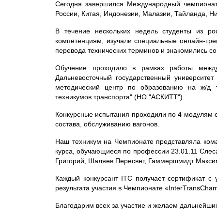
Сегодня завершился Международный чемпионат 
России, Китая, Индонезии, Малазии, Тайланда, Н
В течение нескольких недель студенты из ро
компетенциям, изучали специальные онлайн-трен
перевода технических терминов и знакомились со
Обучение проходило в рамках работы междун
Дальневосточный государственный университет
методический центр по образованию на ж/д 
техникумов транспорта" (НО "АСКИТТ").
Конкурсные испытания проходили по 4 модулям с
состава, обслуживанию вагонов.
Наш техникум на Чемпионате представляла коман
курса, обучающиеся по профессии 23.01.11 Слес
Григорий, Шаляев Пересвет, Гаммершмидт Макси
Каждый конкурсант ITC получает сертификат с у
результата участия в Чемпионате «InterTransСham
Благодарим всех за участие и желаем дальнейших