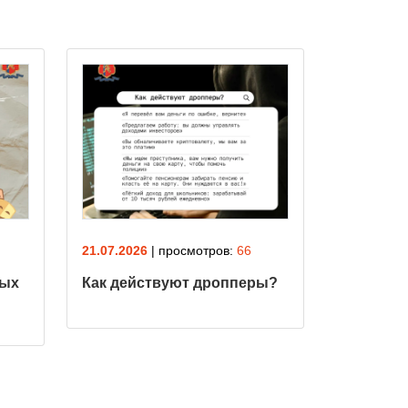
21.07.2026
| просмотров:
66
21.07.2026
лых
Как действуют дропперы?
Как не п
мошенни