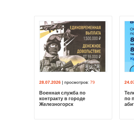
ов:
69
28.07.2026
| просмотров:
79
24.0
о
Военная служба по
Тел
контракту в городе
по 
Железногорск
аби