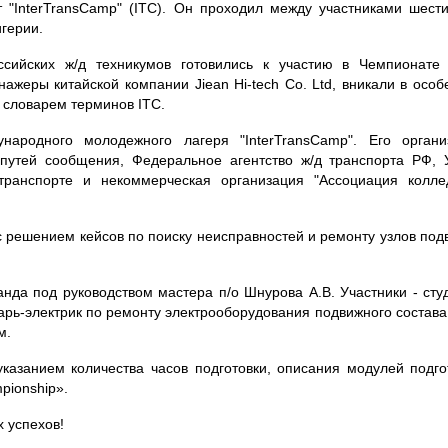
"InterTransCamp" (ITC). Он проходил между участниками шести
игерии.
ссийских ж/д техникумов готовились к участию в Чемпионате
ажеры китайской компании Jiean Hi-tech Co. Ltd, вникали в особ
 словарем терминов ITC.
ародного молодежного лагеря "InterTransCamp". Его органи
 путей сообщения, Федеральное агентство ж/д транспорта РФ, 
транспорте и некоммерческая организация "Ассоциация колл
 решением кейсов по поиску неисправностей и ремонту узлов под
да под руководством мастера п/о Шнурова А.В. Участники - сту
арь-электрик по ремонту электрооборудования подвижного состава
м.
казанием количества часов подготовки, описания модулей подго
pionship».
 успехов!