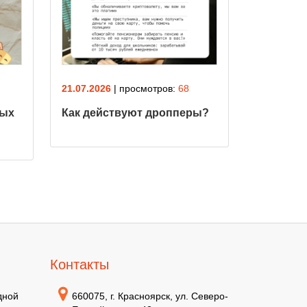
21.07.2026
| просмотров:
68
21.07.2026
лых
Как действуют дропперы?
Как не п
мошенни
Контакты
дной
660075, г. Красноярск, ул. Северо-